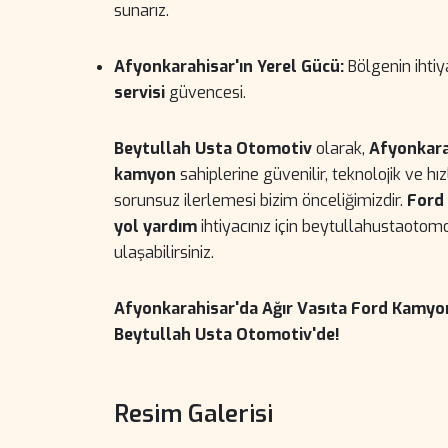
sunarız.
Afyonkarahisar'ın Yerel Gücü:
Bölgenin ihtiy
servisi
güvencesi.
Beytullah Usta Otomotiv
olarak,
Afyonkara
kamyon
sahiplerine güvenilir, teknolojik ve h
sorunsuz ilerlemesi bizim önceliğimizdir.
Ford
yol yardım
ihtiyacınız için beytullahustaotomo
ulaşabilirsiniz.
Afyonkarahisar'da Ağır Vasıta Ford Kamyon
Beytullah Usta Otomotiv'de!
Resim Galerisi