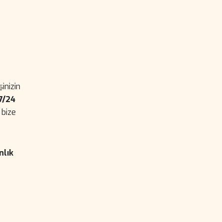
inizin
7/24
 bize
nlık