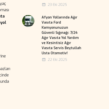
iyaç
23 Eki 2025
pması
ıta
Afyon Yollarında Ağır
u
yol
Vasıta Ford
Kamyonunuzun
Güvenli Sığınağı: 7/24
Ağır Vasıta Yol Yardım
ve Kesintisiz Ağır
Vasıta Servis Beytullah
Usta Otomotiv!
rine
22 Eki 2025
hazları
ncinde
sunda