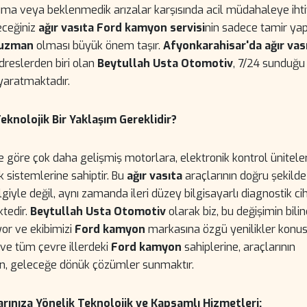
ıma veya beklenmedik arızalar karşısında acil müdahaleye iht
eceğiniz
ağır vasıta Ford kamyon servisi
nin sadece tamir ya
uzman
olması büyük önem taşır.
Afyonkarahisar'da ağır vas
dreslerden biri olan
Beytullah Usta Otomotiv
, 7/24 sunduğ
yaratmaktadır.
nolojik Bir Yaklaşım Gereklidir?
re göre çok daha gelişmiş motorlara, elektronik kontrol ünitele
k sistemlerine sahiptir. Bu
ağır vasıta
araçlarının doğru şekilde
lgiyle değil, aynı zamanda ileri düzey bilgisayarlı diagnostik ci
ktedir.
Beytullah Usta Otomotiv
olarak biz, bu değişimin bili
yor ve ekibimizi
Ford kamyon
markasına özgü yenilikler konu
ve tüm çevre illerdeki
Ford kamyon
sahiplerine, araçlarının
n, geleceğe dönük çözümler sunmaktır.
ınıza Yönelik Teknolojik ve Kapsamlı Hizmetleri: