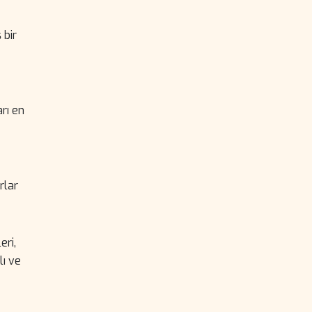
 bir
rı en
rlar
eri,
lı ve