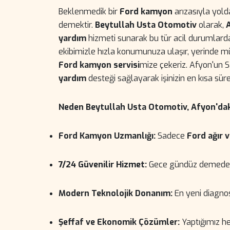
Beklenmedik bir
Ford kamyon
arızasıyla yold
demektir.
Beytullah Usta Otomotiv
olarak,
yardım
hizmeti sunarak bu tür acil durumlard
ekibimizle hızla konumunuza ulaşır, yerinde mü
Ford kamyon servisi
mize çekeriz. Afyon'un Sa
yardım
desteği sağlayarak işinizin en kısa sü
Neden Beytullah Usta Otomotiv, Afyon'daki
Ford Kamyon Uzmanlığı:
Sadece
Ford ağır v
7/24 Güvenilir Hizmet:
Gece gündüz demeden 
Modern Teknolojik Donanım:
En yeni diagnos
Şeffaf ve Ekonomik Çözümler:
Yaptığımız her