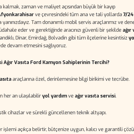
a kalmak, zaman ve maliyet açısından büyük bir kayıp
Afyonkarahisar
ve çevresindeki tüm ana ve tali yollarda
7/24
a yanınızdayız. Tam donanımlı mobil servis araçlarımız ve den
dahale eder ve gerektiğinde aracınızı güvenli bir şekilde
ağır 
ndıklı, Dinar, Emirdağ, Bolvadin gibi tüm ilçelerine kesintisiz
yo
rede devam etmesini sağlıyoruz.
 Ağır Vasıta Ford Kamyon Sahiplerinin Tercihi?
asıta
araçlarına özel, derinlemesine bilgi birikimi ve tecrübe.
her an ulaşılabilir
yol yardım
ve
ağır vasıta servisi
.
tik cihazlar ve sürekli güncellenen teknik altyapı.
 işlemi açıkça belirtir, bütçenize uygun, kalıcı ve garantili çö