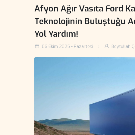
Afyon Ağır Vasıta Ford K
Teknolojinin Buluştuğu A
Yol Yardım!
06 Ekim 2025 - Pazartesi
Beytullah Ç