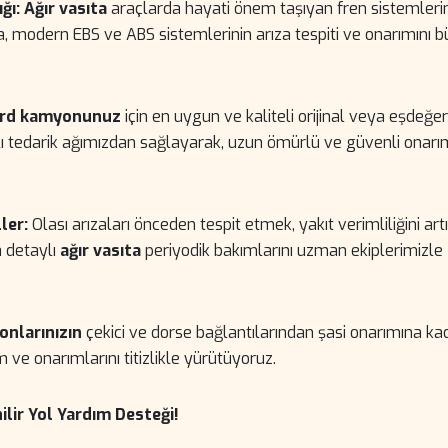
ğı:
Ağır vasıta
araçlarda hayati önem taşıyan fren sistemleri
ıra, modern EBS ve ABS sistemlerinin arıza tespiti ve onarımını 
rd kamyonunuz
için en uygun ve kaliteli orijinal veya eşdeğer
lı tedarik ağımızdan sağlayarak, uzun ömürlü ve güvenli onarı
ler:
Olası arızaları önceden tespit etmek, yakıt verimliliğini ar
a detaylı
ağır vasıta
periyodik bakımlarını uzman ekiplerimizle
nlarınızın
çekici ve dorse bağlantılarından şasi onarımına ka
ve onarımlarını titizlikle yürütüyoruz.
ilir Yol Yardım Desteği!