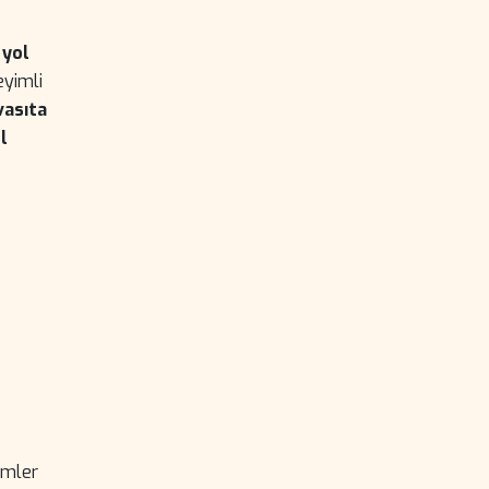
 yol
eyimli
vasıta
l
zümler