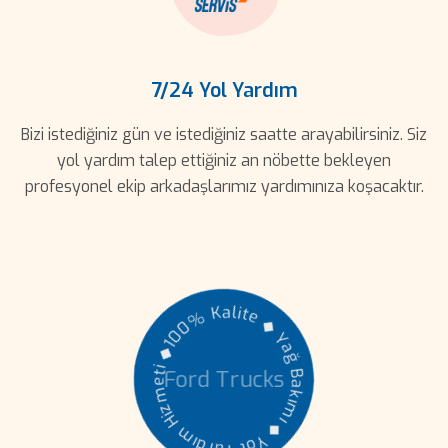
7/24 Yol Yardım
Bizi istediğiniz gün ve istediğiniz saatte arayabilirsiniz. Siz
yol yardım talep ettiğiniz an nöbette bekleyen
profesyonel ekip arkadaşlarımız yardımınıza koşacaktır.
%
0
0
K
1
◆
a
l
i
i
t
t
e
e
m
◆
z
Ford Trucks
Y
i
H
a
ğ
m
B
ı
d
a
r
k
a
ı
Y
m
l
ı