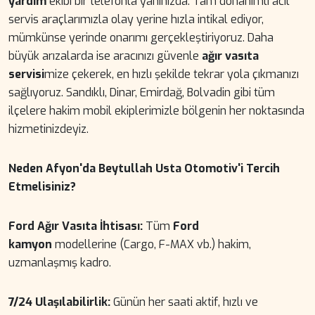
yardım
ekibi bir telefonla yanınızda. Tam donanımlı acil
servis araçlarımızla olay yerine hızla intikal ediyor,
mümkünse yerinde onarımı gerçekleştiriyoruz. Daha
büyük arızalarda ise aracınızı güvenle
ağır vasıta
servisi
mize çekerek, en hızlı şekilde tekrar yola çıkmanızı
sağlıyoruz. Sandıklı, Dinar, Emirdağ, Bolvadin gibi tüm
ilçelere hakim mobil ekiplerimizle bölgenin her noktasında
hizmetinizdeyiz.
Neden Afyon'da Beytullah Usta Otomotiv'i Tercih
Etmelisiniz?
Ford Ağır Vasıta İhtisası:
Tüm
Ford
kamyon
modellerine (Cargo, F-MAX vb.) hakim,
uzmanlaşmış kadro.
7/24 Ulaşılabilirlik:
Günün her saati aktif, hızlı ve