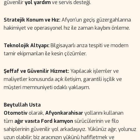
güvenilir
yol yardım
ve servis desteği.
Stratejik Konum ve Hız:
Afyon'un geçiş güzergahlarına
hakimiyet ve operasyonel hız ile zaman kaybını önleme.
Teknolojik Altyapı:
Bilgisayarlı arıza tespiti ve modern
tamir ekipmanları ile kesin çözümler.
Şeffaf ve Güvenilir Hizmet:
Yapılacak işlemler ve
maliyetler konusunda açık iletişim, garantili işçilik ve
müşteri memnuniyeti odaklı yaklaşım.
Beytullah Usta
Otomotiv
olarak,
Afyonkarahisar
yollarını kullanan
tüm
ağır vasıta Ford kamyon
sürücülerinin ve filo
sahiplerinin güvenilir yol arkadaşıyız. Yükünüz ağır, yolunuz
uzun olabilir; biz aracınızın yükünü hafifletmek ve