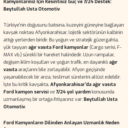
Kamyonlarınız İçin Kesintisiz Güç ve 7/24 Destek:
Beytullah Usta Otomotiv
Türkiye'nin doğusunu batısına, kuzeyini güneyine bağlayan
kavşak noktası Afyonkarahisar, lojistik sektörünün kalbinin
attığı yerlerden biridir. Bu yoğun ve stratejik güzergahta,
yük taşıyan
ağır vasıta Ford kamyonlar
(Cargo serisi, F-
MAX vb.) sürekli bir hareket halindedir. Uzun rampalar,
değişen iklim koşulları ve yoğun trafik, en dayanıklı
ağır
vasıta
araçlarını bile zorlayabilir. Afyon geçişinde
yaşanabilecek bir arıza, teslimat sürelerini altüst edebilir.
İşte bu kritik kavşakta,
Afyonkarahisar'da ağır vasıta
Ford kamyon servisi
ve
7/24 yol yardım
konusunda
uzmanlaşmış bir ortağa ihtiyacınız var:
Beytullah Usta
Otomotiv
.
Ford Kamyonların Dilinden Anlayan Uzmanlık Neden